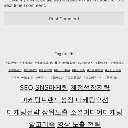
next time I comment.
Tag cloud:
#2차인증
#가상계좌
#계좌이체
#단폴더
#더블찹스
#도메인갱신
#롤링계산
#먹튀대처
#먹튀신고
#배팅내역
#배팅제한
#보너스활용
#본인인증
#스포츠베팅
#실시간알림
#안전사이트선정
#안전지수
#출금조건
#토토첫걸음
#토토커뮤니티
#환전지연
SNS마케팅
계정성장전략
SEO
마케팅브랜드성장
마케팅오션
마케팅전략
상위노출
소셜미디어마케팅
알고리즘
영상 노출 전략